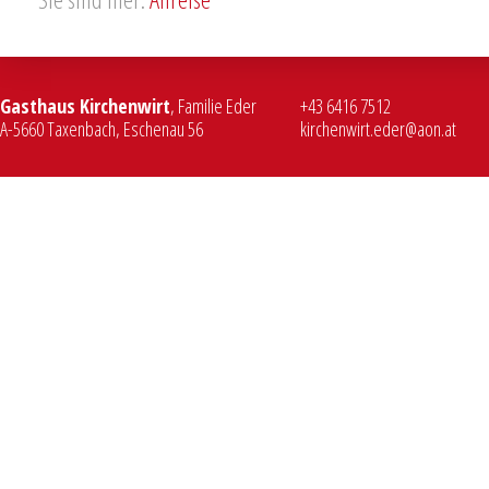
Gasthaus Kirchenwirt
, Familie Eder
+43 6416 7512
A-
5660
Taxenbach
,
Eschenau 56
kirchenwirt.eder@aon.at